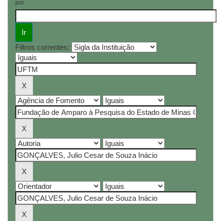
por
Filtros correntes: