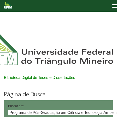
Skip
navigation
Biblioteca Digital de Teses e Dissertações
Página de Busca
Buscar em: