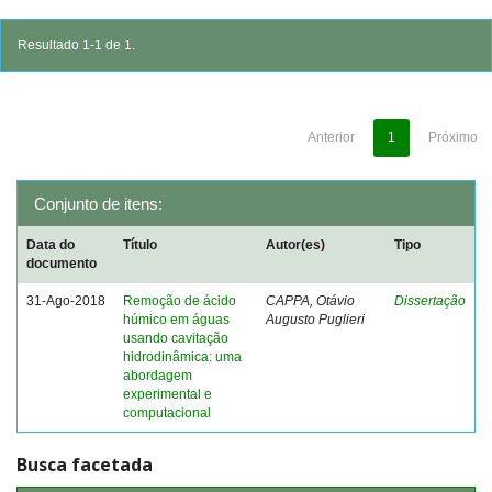
Resultado 1-1 de 1.
Anterior
1
Próximo
Conjunto de itens:
Data do
Título
Autor(es)
Tipo
documento
31-Ago-2018
Remoção de ácido
CAPPA, Otávio
Dissertação
húmico em águas
Augusto Puglieri
usando cavitação
hidrodinâmica: uma
abordagem
experimental e
computacional
Busca facetada