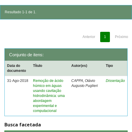
Resultado 1-1 de 1.
Anterior
1
Próximo
Conjunto de itens:
Data do
Título
Autor(es)
Tipo
documento
31-Ago-2018
Remoção de ácido
CAPPA, Otávio
Dissertação
húmico em águas
Augusto Puglieri
usando cavitação
hidrodinâmica: uma
abordagem
experimental e
computacional
Busca facetada