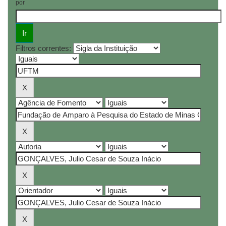
por
Filtros correntes: