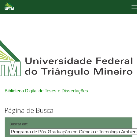
Skip
navigation
Biblioteca Digital de Teses e Dissertações
Página de Busca
Buscar em: