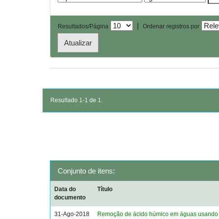
|
Resultados/Página
Ordenar registros por
Resultado 1-1 de 1.
Conjunto de itens:
Data do
Título
documento
31-Ago-2018
Remoção de ácido húmico em águas usando 