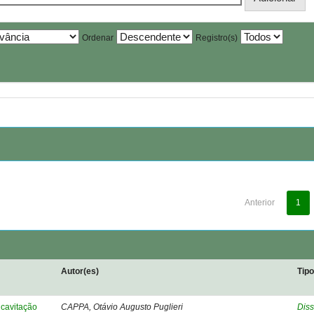
Ordenar
Registro(s)
Anterior
1
Autor(es)
Tip
cavitação
CAPPA, Otávio Augusto Puglieri
Diss