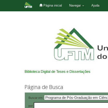
Página inicial
Navegar
Ajuda
Skip
navigation
Biblioteca Digital de Teses e Dissertações
Página de Busca
Buscar em:
por