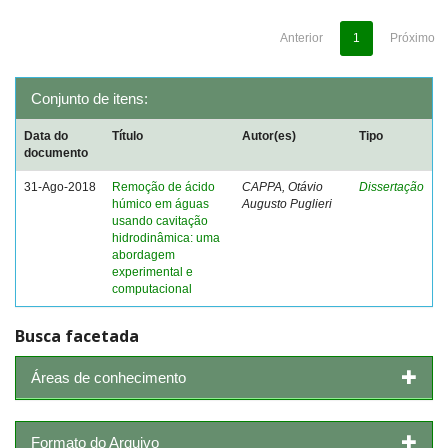
Anterior
1
Próximo
Conjunto de itens:
Data do
Título
Autor(es)
Tipo
documento
31-Ago-2018
Remoção de ácido
CAPPA, Otávio
Dissertação
húmico em águas
Augusto Puglieri
usando cavitação
hidrodinâmica: uma
abordagem
experimental e
computacional
Busca facetada
Áreas de conhecimento
Formato do Arquivo