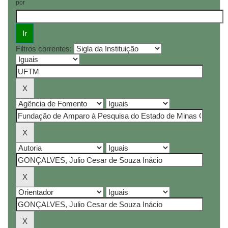
por
Filtros correntes: