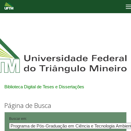
Skip
navigation
Biblioteca Digital de Teses e Dissertações
Página de Busca
Buscar em: