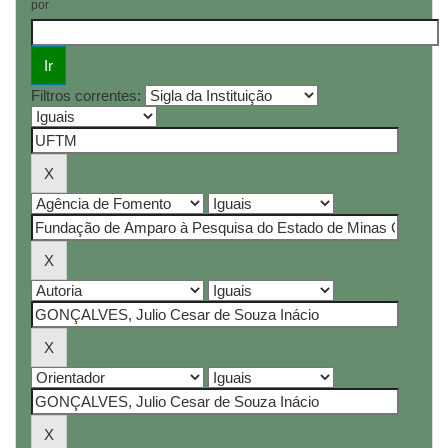
por
Filtros correntes: