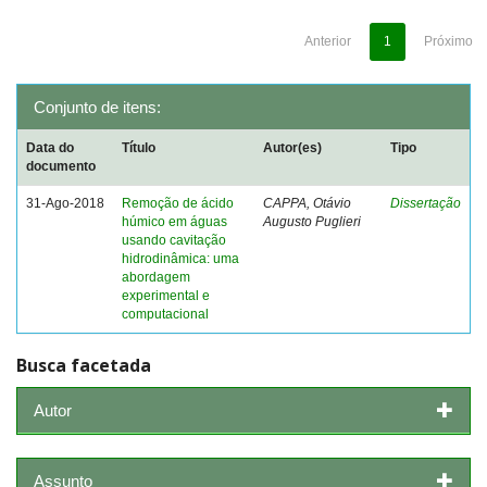
Anterior
1
Próximo
Conjunto de itens:
Data do
Título
Autor(es)
Tipo
documento
31-Ago-2018
Remoção de ácido
CAPPA, Otávio
Dissertação
húmico em águas
Augusto Puglieri
usando cavitação
hidrodinâmica: uma
abordagem
experimental e
computacional
Busca facetada
Autor
Assunto