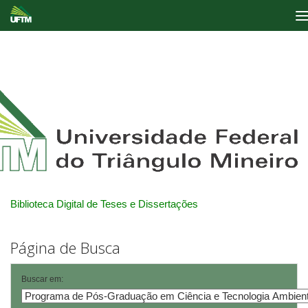
Skip
navigation
Biblioteca Digital de Teses e Dissertações
Página de Busca
Buscar em: