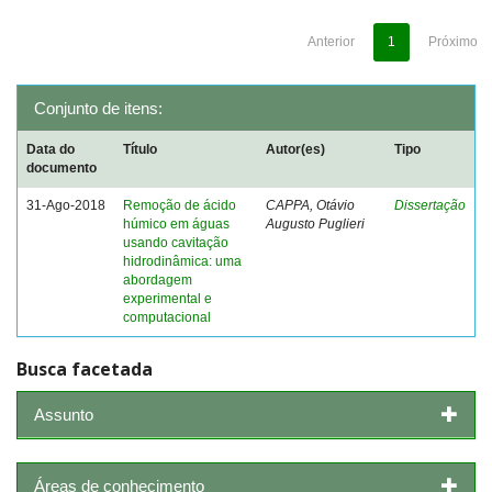
Anterior
1
Próximo
Conjunto de itens:
Data do
Título
Autor(es)
Tipo
documento
31-Ago-2018
Remoção de ácido
CAPPA, Otávio
Dissertação
húmico em águas
Augusto Puglieri
usando cavitação
hidrodinâmica: uma
abordagem
experimental e
computacional
Busca facetada
Assunto
Áreas de conhecimento