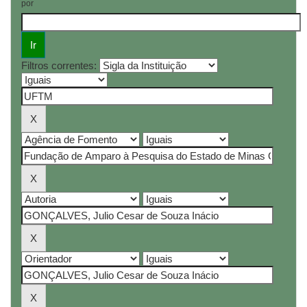
por
Filtros correntes: