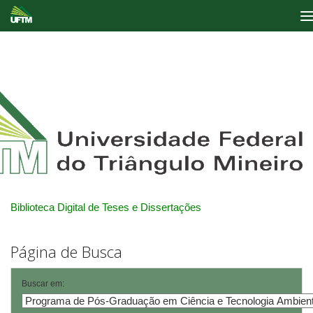
Skip
navigation
Biblioteca Digital de Teses e Dissertações
Página de Busca
Buscar em: