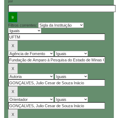
por
Filtros correntes: