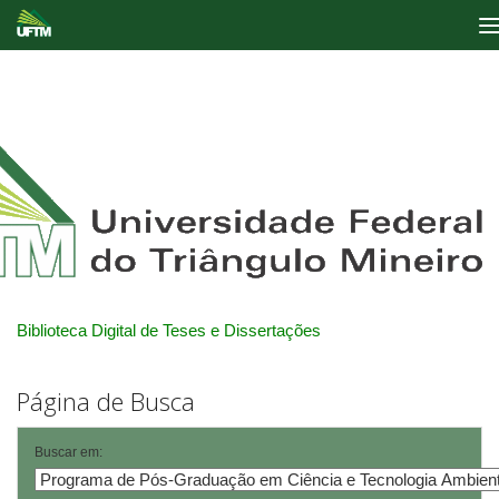
Skip
navigation
Biblioteca Digital de Teses e Dissertações
Página de Busca
Buscar em: