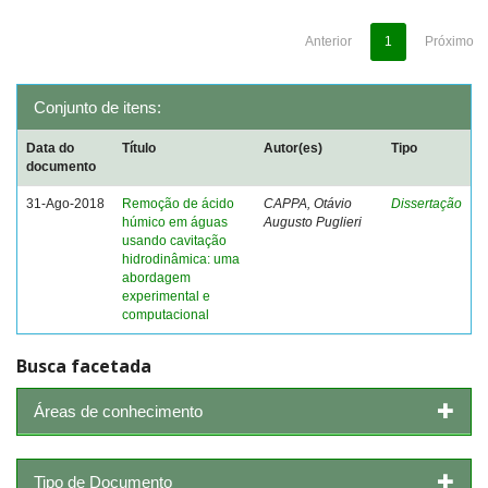
Anterior
1
Próximo
Conjunto de itens:
Data do
Título
Autor(es)
Tipo
documento
31-Ago-2018
Remoção de ácido
CAPPA, Otávio
Dissertação
húmico em águas
Augusto Puglieri
usando cavitação
hidrodinâmica: uma
abordagem
experimental e
computacional
Busca facetada
Áreas de conhecimento
Tipo de Documento