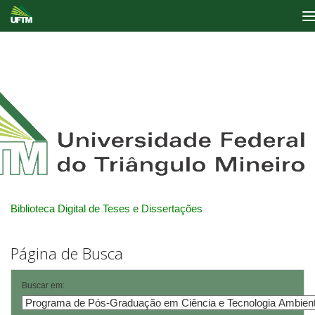
Skip
navigation
Biblioteca Digital de Teses e Dissertações
Página de Busca
Buscar em: