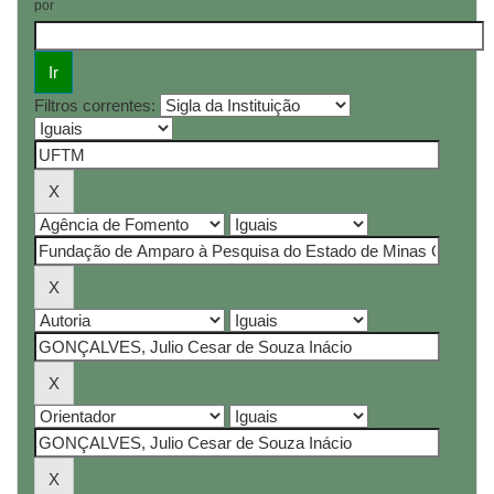
por
Filtros correntes: