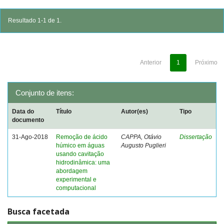
Resultado 1-1 de 1.
Anterior
1
Próximo
Conjunto de itens:
Data do
Título
Autor(es)
Tipo
documento
31-Ago-2018
Remoção de ácido
CAPPA, Otávio
Dissertação
húmico em águas
Augusto Puglieri
usando cavitação
hidrodinâmica: uma
abordagem
experimental e
computacional
Busca facetada