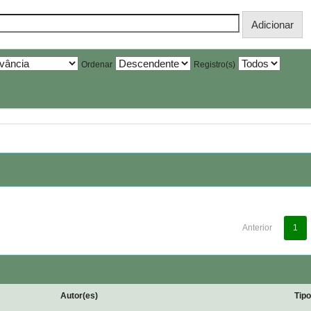
Ordenar
Registro(s)
Anterior
1
Autor(es)
Tip