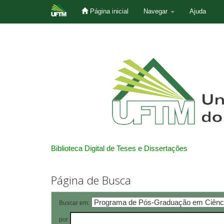
Página inicial
Navegar
Ajuda
Skip
navigation
Biblioteca Digital de Teses e Dissertações
Página de Busca
Buscar em:
por