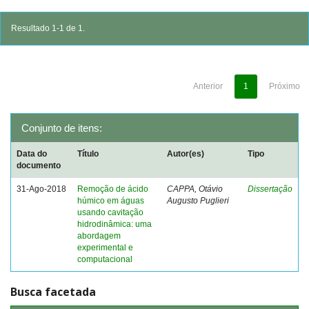
Resultado 1-1 de 1.
Anterior
1
Próximo
Conjunto de itens:
Data do
Título
Autor(es)
Tipo
documento
31-Ago-2018
Remoção de ácido
CAPPA, Otávio
Dissertação
húmico em águas
Augusto Puglieri
usando cavitação
hidrodinâmica: uma
abordagem
experimental e
computacional
Busca facetada