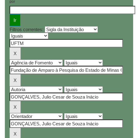
por
Filtros correntes: