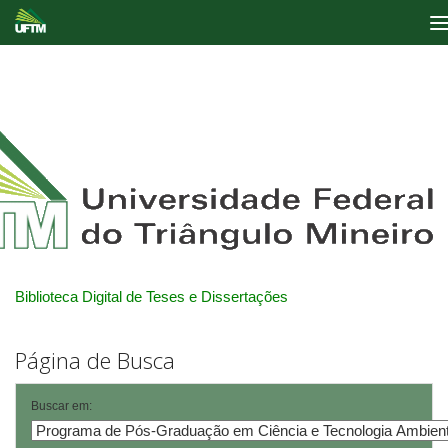
Skip
navigation
Biblioteca Digital de Teses e Dissertações
Página de Busca
Buscar em: