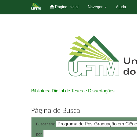
Página inicial
Navegar
Ajuda
Skip
navigation
Biblioteca Digital de Teses e Dissertações
Página de Busca
Buscar em:
por