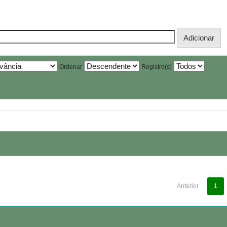
Ordenar
Registro(s)
Anterior
1