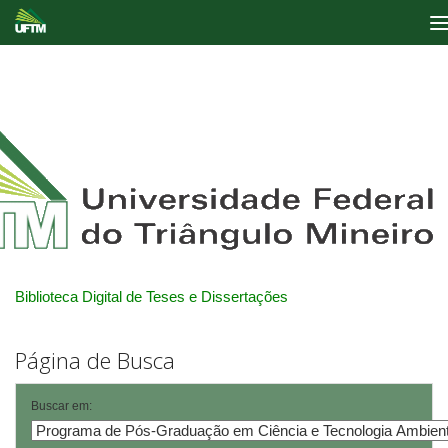
Skip
navigation
Biblioteca Digital de Teses e Dissertações
Página de Busca
Buscar em: