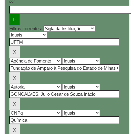
por
Filtros correntes: