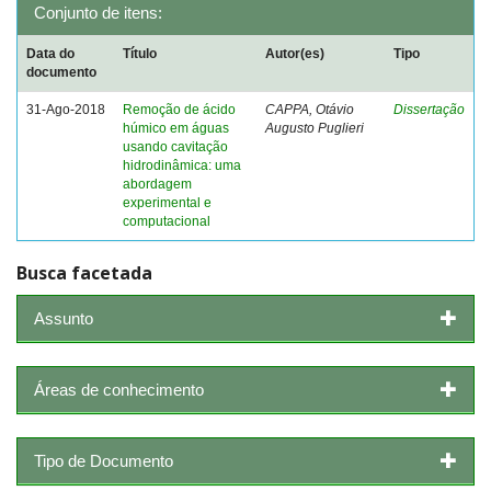
Conjunto de itens:
Data do
Título
Autor(es)
Tipo
documento
31-Ago-2018
Remoção de ácido
CAPPA, Otávio
Dissertação
húmico em águas
Augusto Puglieri
usando cavitação
hidrodinâmica: uma
abordagem
experimental e
computacional
Busca facetada
Assunto
Áreas de conhecimento
Tipo de Documento