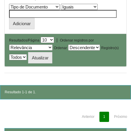
|
Resultados/Página
Ordenar registros por
Ordenar
Registro(s)
Resultado 1-1 de 1.
Anterior
1
Próximo