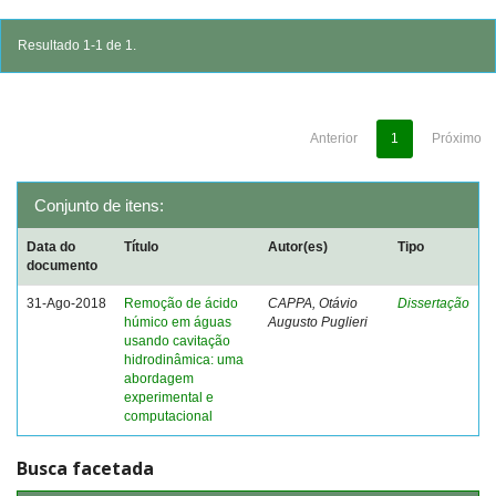
Resultado 1-1 de 1.
Anterior
1
Próximo
Conjunto de itens:
Data do
Título
Autor(es)
Tipo
documento
31-Ago-2018
Remoção de ácido
CAPPA, Otávio
Dissertação
húmico em águas
Augusto Puglieri
usando cavitação
hidrodinâmica: uma
abordagem
experimental e
computacional
Busca facetada