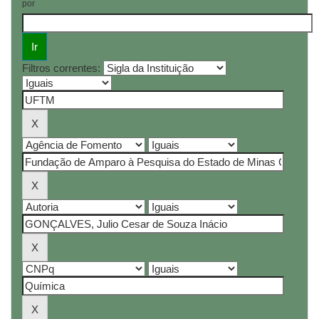
por
Filtros correntes: