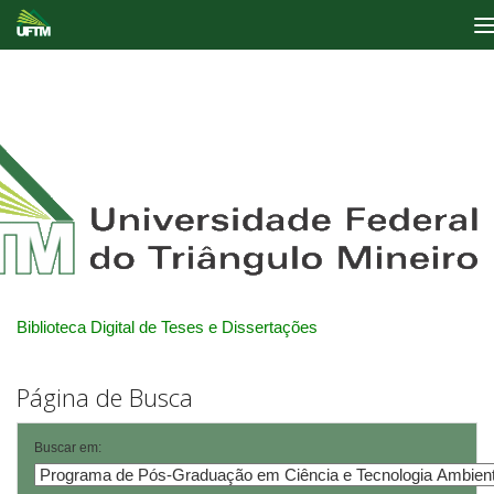
Skip
navigation
Biblioteca Digital de Teses e Dissertações
Página de Busca
Buscar em: