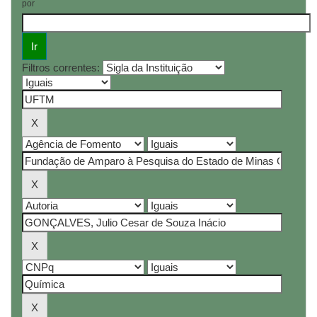
por
Filtros correntes: