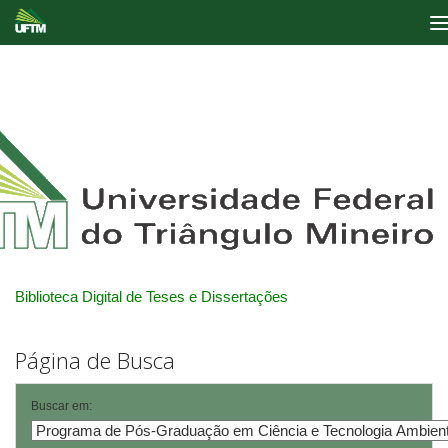
Skip
navigation
Biblioteca Digital de Teses e Dissertações
Página de Busca
Buscar em: