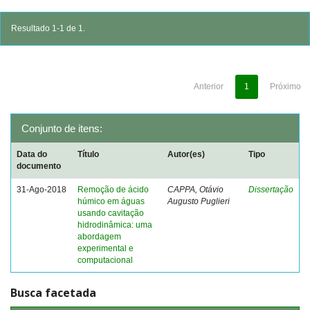
Resultado 1-1 de 1.
Anterior
1
Próximo
Conjunto de itens:
Data do
Título
Autor(es)
Tipo
documento
31-Ago-2018
Remoção de ácido
CAPPA, Otávio
Dissertação
húmico em águas
Augusto Puglieri
usando cavitação
hidrodinâmica: uma
abordagem
experimental e
computacional
Busca facetada