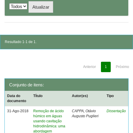
Resultado 1-1 de 1.
Anterior
1
Próximo
Conjunto de itens:
Data do
Título
Autor(es)
Tipo
documento
31-Ago-2018
Remoção de ácido
CAPPA, Otávio
Dissertação
húmico em águas
Augusto Puglieri
usando cavitação
hidrodinâmica: uma
abordagem