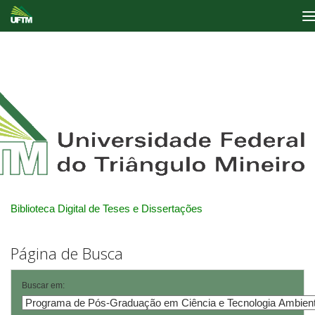
Skip
navigation
Biblioteca Digital de Teses e Dissertações
Página de Busca
Buscar em: