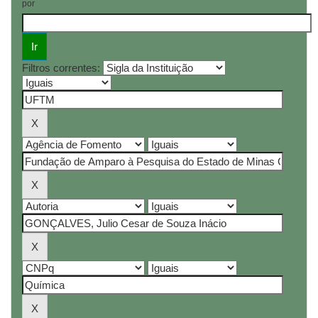
por
Filtros correntes: