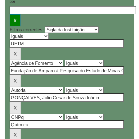
por
Filtros correntes: