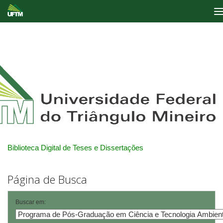
Skip
navigation
Biblioteca Digital de Teses e Dissertações
Página de Busca
Buscar em: