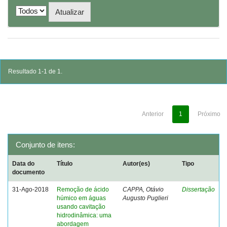
Resultado 1-1 de 1.
Anterior
1
Próximo
Conjunto de itens:
Data do
Título
Autor(es)
Tipo
documento
31-Ago-2018
Remoção de ácido
CAPPA, Otávio
Dissertação
húmico em águas
Augusto Puglieri
usando cavitação
hidrodinâmica: uma
abordagem