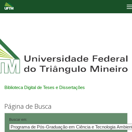
Skip
navigation
Biblioteca Digital de Teses e Dissertações
Página de Busca
Buscar em: