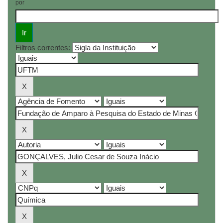
por
Filtros correntes: