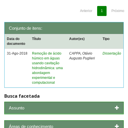
Anterior
1
Próximo
Conjunto de itens:
Data do
Título
Autor(es)
Tipo
documento
31-Ago-2018
Remoção de ácido
CAPPA, Otávio
Dissertação
húmico em águas
Augusto Puglieri
usando cavitação
hidrodinâmica: uma
abordagem
experimental e
computacional
Busca facetada
Assunto
Áreas de conhecimento