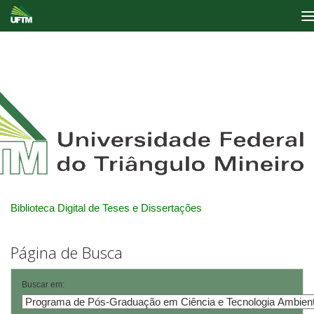
Skip
navigation
Biblioteca Digital de Teses e Dissertações
Página de Busca
Buscar em: