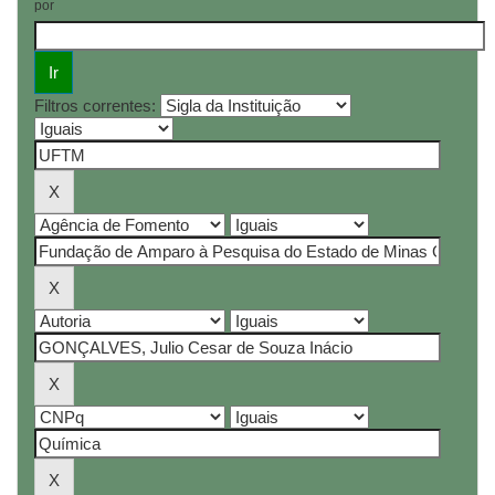
por
Filtros correntes: