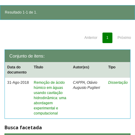
Resultado 1-1 de 1.
Anterior
1
Próximo
Conjunto de itens:
Data do
Título
Autor(es)
Tipo
documento
31-Ago-2018
Remoção de ácido
CAPPA, Otávio
Dissertação
húmico em águas
Augusto Puglieri
usando cavitação
hidrodinâmica: uma
abordagem
experimental e
computacional
Busca facetada