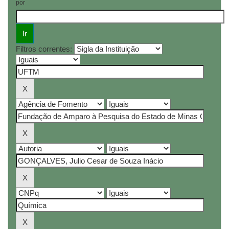
por
Filtros correntes: