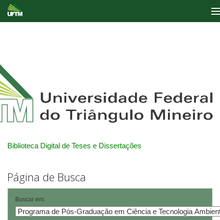
Skip
navigation
Biblioteca Digital de Teses e Dissertações
Página de Busca
Buscar em: