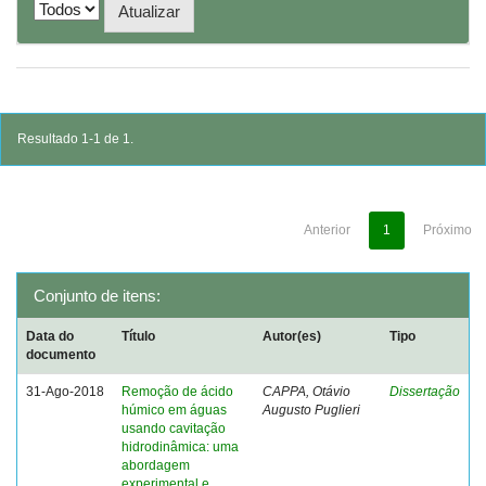
Resultado 1-1 de 1.
Anterior
1
Próximo
Conjunto de itens:
Data do
Título
Autor(es)
Tipo
documento
31-Ago-2018
Remoção de ácido
CAPPA, Otávio
Dissertação
húmico em águas
Augusto Puglieri
usando cavitação
hidrodinâmica: uma
abordagem
experimental e