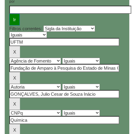
por
Filtros correntes: