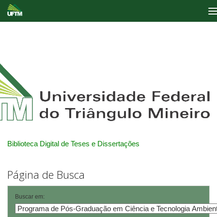
Skip
navigation
Biblioteca Digital de Teses e Dissertações
Página de Busca
Buscar em: