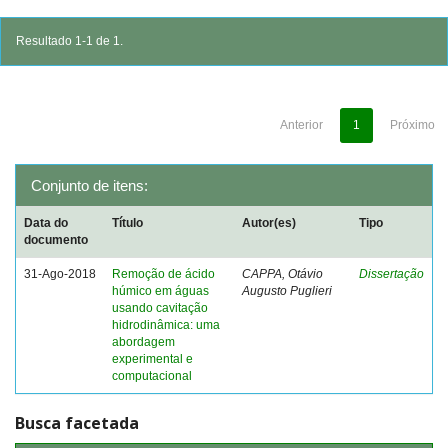
Resultado 1-1 de 1.
Anterior
1
Próximo
Conjunto de itens:
Data do
Título
Autor(es)
Tipo
documento
31-Ago-2018
Remoção de ácido
CAPPA, Otávio
Dissertação
húmico em águas
Augusto Puglieri
usando cavitação
hidrodinâmica: uma
abordagem
experimental e
computacional
Busca facetada