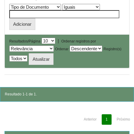
|
Resultados/Página
Ordenar registros por
Ordenar
Registro(s)
Resultado 1-1 de 1.
Anterior
1
Próximo