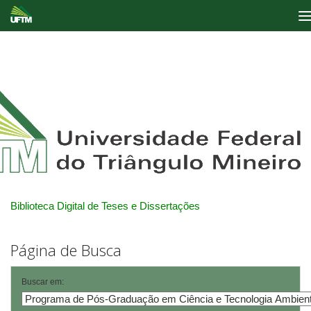
Skip
navigation
Biblioteca Digital de Teses e Dissertações
Página de Busca
Buscar em: