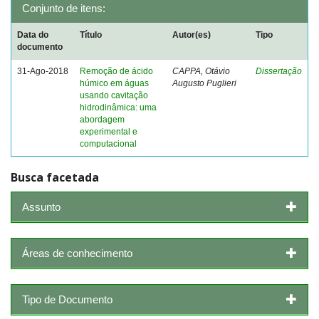
Conjunto de itens:
Data do
Título
Autor(es)
Tipo
documento
31-Ago-2018
Remoção de ácido
CAPPA, Otávio
Dissertação
húmico em águas
Augusto Puglieri
usando cavitação
hidrodinâmica: uma
abordagem
experimental e
computacional
Busca facetada
Assunto
Áreas de conhecimento
Tipo de Documento