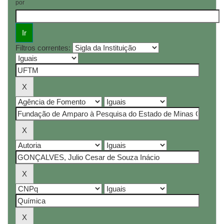
por
Filtros correntes: