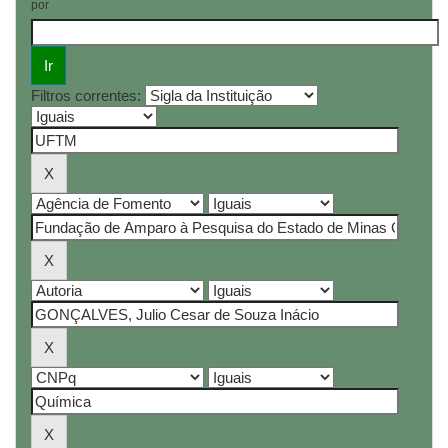
por
Filtros correntes: