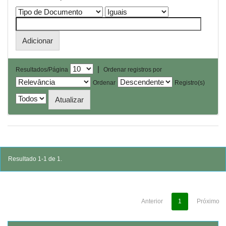
|
Resultados/Página
Ordenar registros por
Ordenar
Registro(s)
Resultado 1-1 de 1.
Anterior
1
Próximo