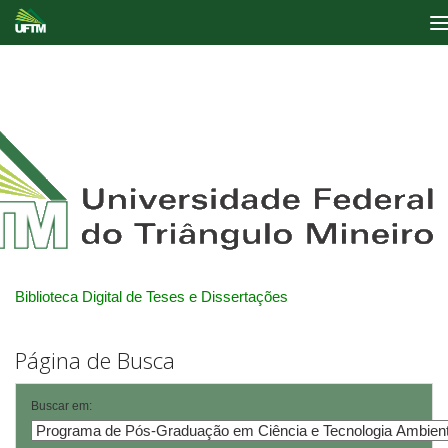
Skip
navigation
Biblioteca Digital de Teses e Dissertações
Página de Busca
Buscar em: