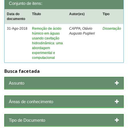
Conjunto de itens:
Data do
Título
Autor(es)
Tipo
documento
31-Ago-2018
Remoção de ácido
CAPPA, Otávio
Dissertação
húmico em águas
Augusto Puglieri
usando cavitação
hidrodinâmica: uma
abordagem
experimental e
computacional
Busca facetada
Assunto
Áreas de conhecimento
Tipo de Documento