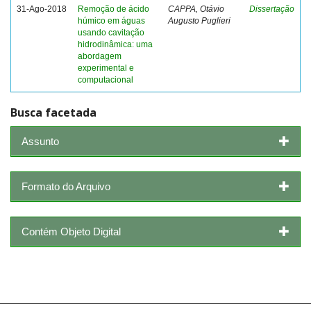
31-Ago-2018
Remoção de ácido
CAPPA, Otávio
Dissertação
húmico em águas
Augusto Puglieri
usando cavitação
hidrodinâmica: uma
abordagem
experimental e
computacional
Busca facetada
Assunto
Formato do Arquivo
Contém Objeto Digital