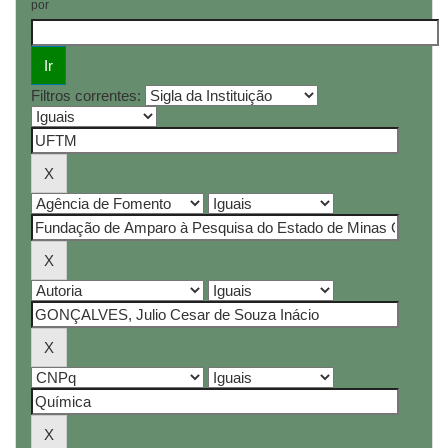
por
Filtros correntes: