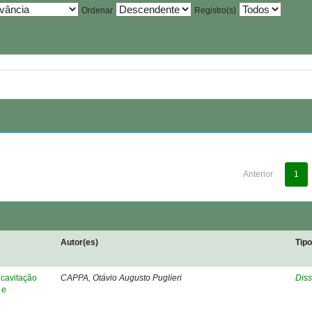
Ordenar
Registro(s)
Anterior
1
Autor(es)
Tip
cavitação
CAPPA, Otávio Augusto Puglieri
Diss
 e