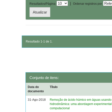
|
Resultados/Página
Ordenar registros por
Resultado 1-1 de 1.
Conjunto de itens:
Data do
Título
documento
31-Ago-2018
Remoção de ácido húmico em águas usando 
hidrodinâmica: uma abordagem experimental
computacional