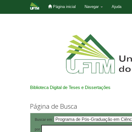
Página inicial
Navegar
Ajuda
Skip
navigation
Biblioteca Digital de Teses e Dissertações
Página de Busca
Buscar em:
por