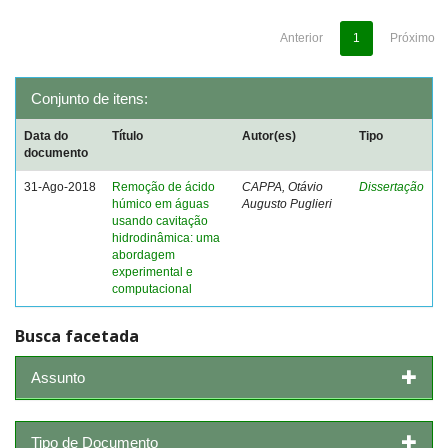
Anterior
1
Próximo
Conjunto de itens:
Data do
Título
Autor(es)
Tipo
documento
31-Ago-2018
Remoção de ácido
CAPPA, Otávio
Dissertação
húmico em águas
Augusto Puglieri
usando cavitação
hidrodinâmica: uma
abordagem
experimental e
computacional
Busca facetada
Assunto
Tipo de Documento