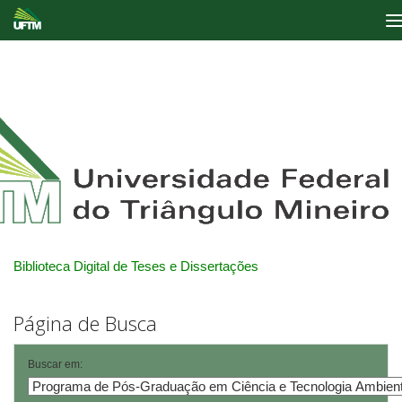
Skip
navigation
Biblioteca Digital de Teses e Dissertações
Página de Busca
Buscar em: