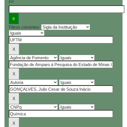
por
Filtros correntes: