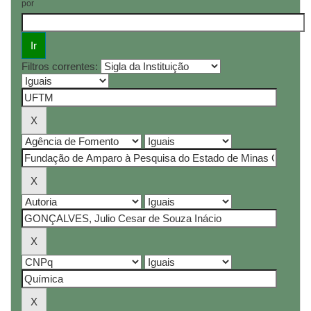
por
Filtros correntes: