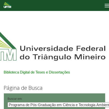
Skip
navigation
Biblioteca Digital de Teses e Dissertações
Página de Busca
Buscar em: