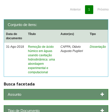
Anterior
1
Próximo
Conjunto de itens:
Data do
Título
Autor(es)
Tipo
documento
31-Ago-2018
Remoção de ácido
CAPPA, Otávio
Dissertação
húmico em águas
Augusto Puglieri
usando cavitação
hidrodinâmica: uma
abordagem
experimental e
computacional
Busca facetada
Assunto
Tipo de Documento