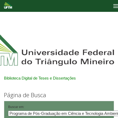
Skip
navigation
Biblioteca Digital de Teses e Dissertações
Página de Busca
Buscar em: