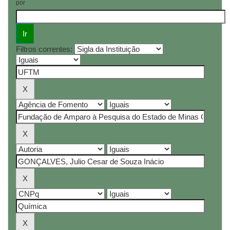
por
Filtros correntes: