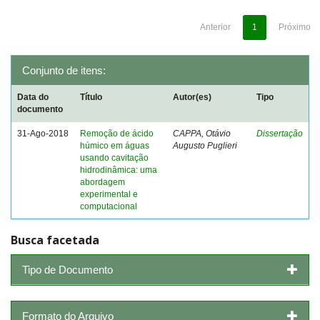
Anterior
1
Próximo
Conjunto de itens:
Data do
Título
Autor(es)
Tipo
documento
31-Ago-2018
Remoção de ácido
CAPPA, Otávio
Dissertação
húmico em águas
Augusto Puglieri
usando cavitação
hidrodinâmica: uma
abordagem
experimental e
computacional
Busca facetada
Tipo de Documento
Formato do Arquivo