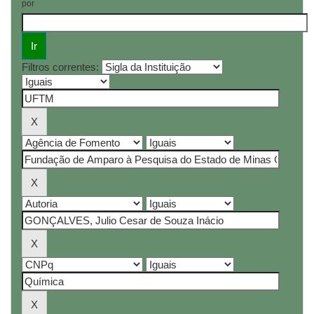
por
Filtros correntes: