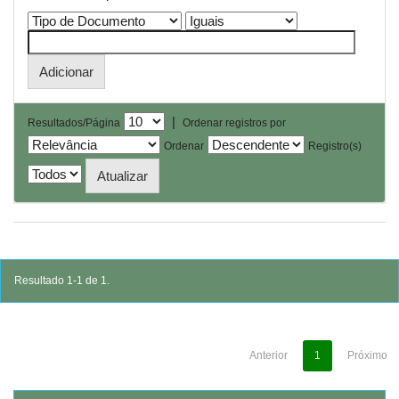
|
Resultados/Página
Ordenar registros por
Ordenar
Registro(s)
Resultado 1-1 de 1.
Anterior
1
Próximo