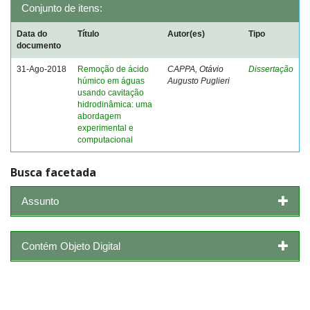
Conjunto de itens:
Data do
Título
Autor(es)
Tipo
documento
31-Ago-2018
Remoção de ácido
CAPPA, Otávio
Dissertação
húmico em águas
Augusto Puglieri
usando cavitação
hidrodinâmica: uma
abordagem
experimental e
computacional
Busca facetada
Assunto
Contém Objeto Digital