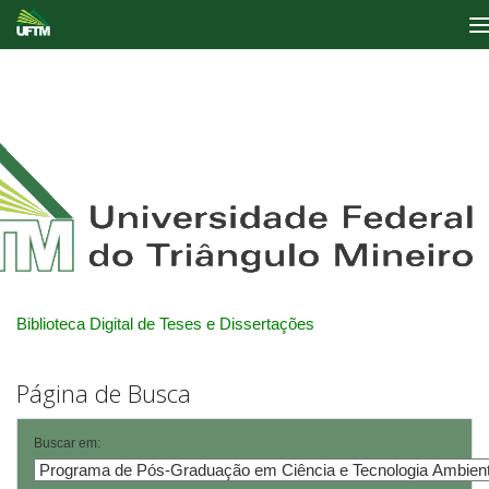
Skip
navigation
Biblioteca Digital de Teses e Dissertações
Página de Busca
Buscar em: