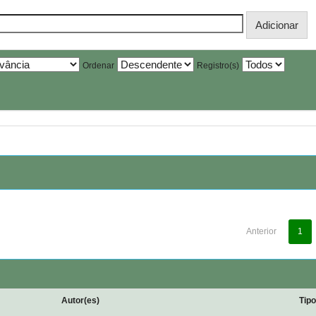
Ordenar
Registro(s)
Anterior
1
Autor(es)
Tip