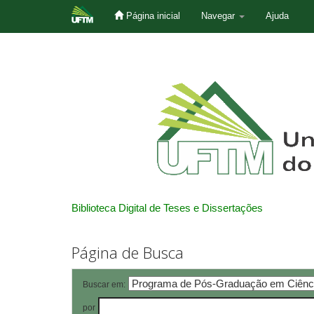
Página inicial
Navegar
Ajuda
Skip
navigation
Biblioteca Digital de Teses e Dissertações
Página de Busca
Buscar em:
por