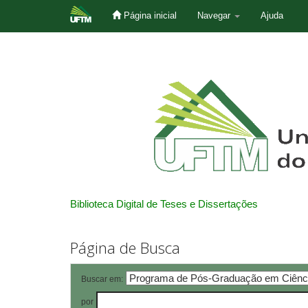
Página inicial
Navegar
Ajuda
Skip
navigation
Biblioteca Digital de Teses e Dissertações
Página de Busca
Buscar em:
por