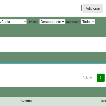
Ordenar
Registro(s)
Anterior
1
Autor(es)
Tip