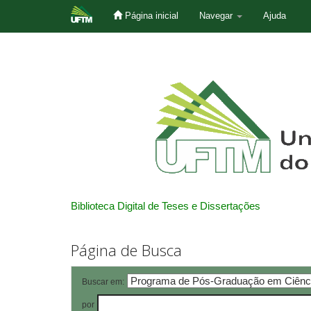
Página inicial
Navegar
Ajuda
Skip
navigation
Biblioteca Digital de Teses e Dissertações
Página de Busca
Buscar em:
por