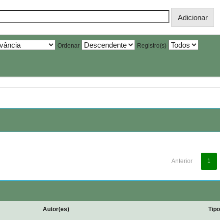
Ordenar
Registro(s)
Anterior
1
Autor(es)
Tip