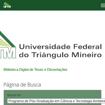
Skip
navigation
Biblioteca Digital de Teses e Dissertações
Página de Busca
Buscar em: