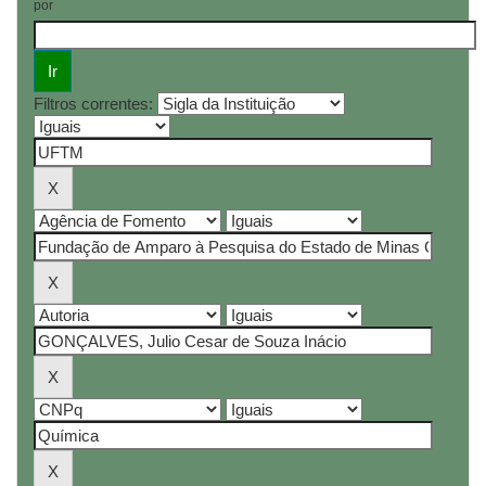
por
Filtros correntes: