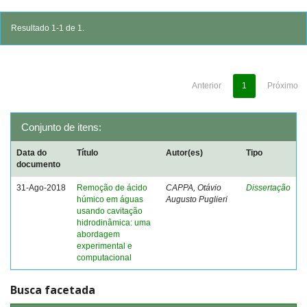
Resultado 1-1 de 1.
Anterior
1
Próximo
Conjunto de itens:
Data do
Título
Autor(es)
Tipo
documento
31-Ago-2018
Remoção de ácido
CAPPA, Otávio
Dissertação
húmico em águas
Augusto Puglieri
usando cavitação
hidrodinâmica: uma
abordagem
experimental e
computacional
Busca facetada