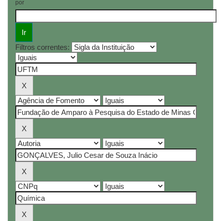
por
Filtros correntes: