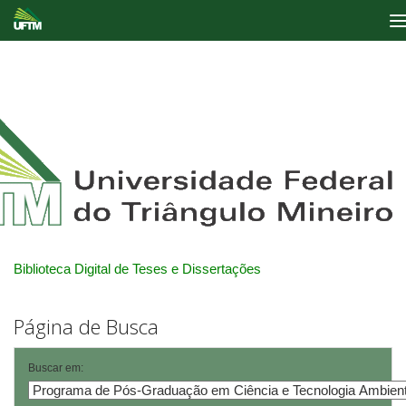
Skip
navigation
Biblioteca Digital de Teses e Dissertações
Página de Busca
Buscar em: