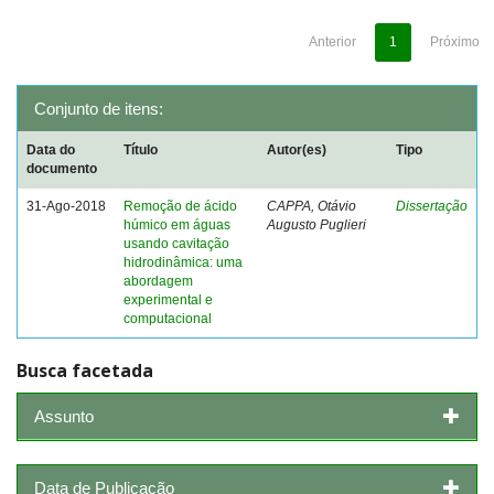
Anterior
1
Próximo
Conjunto de itens:
Data do
Título
Autor(es)
Tipo
documento
31-Ago-2018
Remoção de ácido
CAPPA, Otávio
Dissertação
húmico em águas
Augusto Puglieri
usando cavitação
hidrodinâmica: uma
abordagem
experimental e
computacional
Busca facetada
Assunto
Data de Publicação