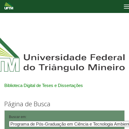
Skip
navigation
Biblioteca Digital de Teses e Dissertações
Página de Busca
Buscar em: