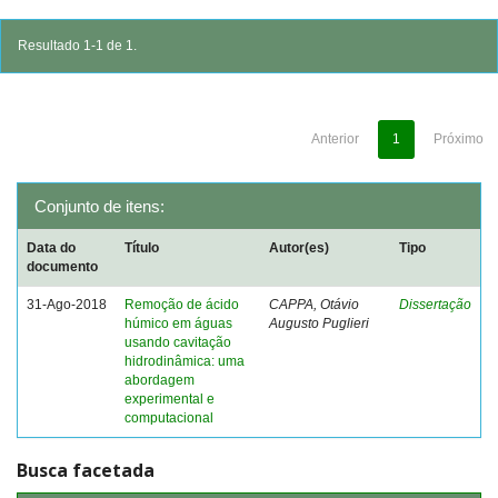
Resultado 1-1 de 1.
Anterior
1
Próximo
Conjunto de itens:
Data do
Título
Autor(es)
Tipo
documento
31-Ago-2018
Remoção de ácido
CAPPA, Otávio
Dissertação
húmico em águas
Augusto Puglieri
usando cavitação
hidrodinâmica: uma
abordagem
experimental e
computacional
Busca facetada