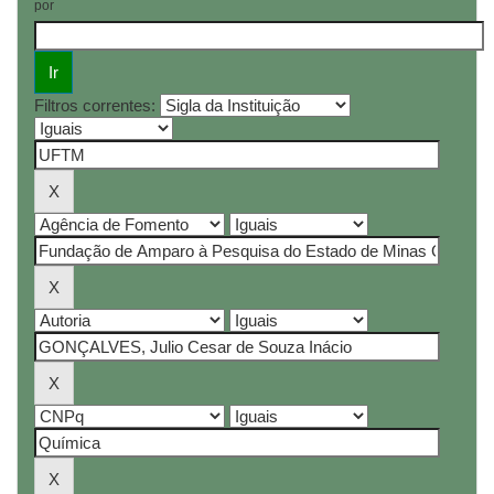
por
Filtros correntes: