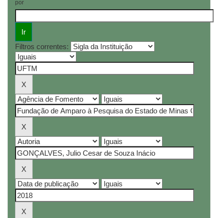
por
Filtros correntes: