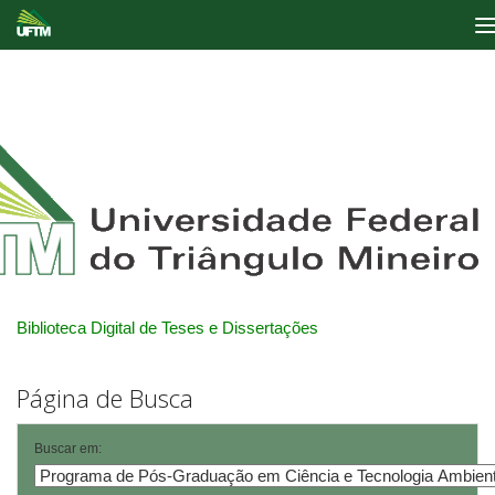
Skip
navigation
Biblioteca Digital de Teses e Dissertações
Página de Busca
Buscar em: