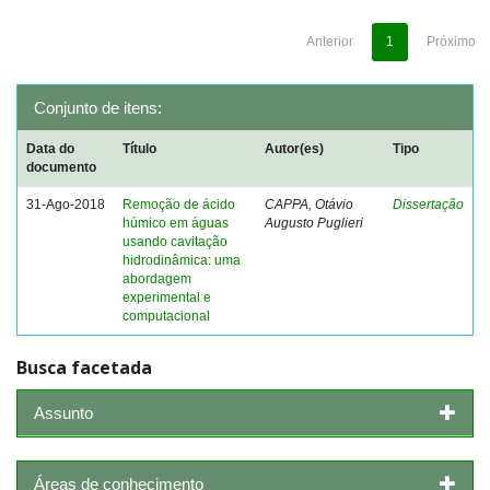
Anterior
1
Próximo
Conjunto de itens:
Data do
Título
Autor(es)
Tipo
documento
31-Ago-2018
Remoção de ácido
CAPPA, Otávio
Dissertação
húmico em águas
Augusto Puglieri
usando cavitação
hidrodinâmica: uma
abordagem
experimental e
computacional
Busca facetada
Assunto
Áreas de conhecimento