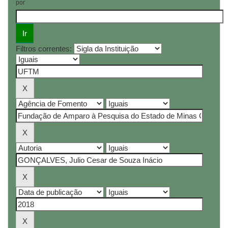
por
Filtros correntes: