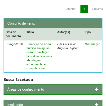
Anterior
1
Próximo
Conjunto de itens:
Data do
Título
Autor(es)
Tipo
documento
31-Ago-2018
Remoção de ácido
CAPPA, Otávio
Dissertação
húmico em águas
Augusto Puglieri
usando cavitação
hidrodinâmica: uma
abordagem
experimental e
computacional
Busca facetada
Áreas de conhecimento
Instituição