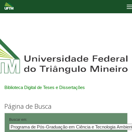
Skip
navigation
Biblioteca Digital de Teses e Dissertações
Página de Busca
Buscar em: