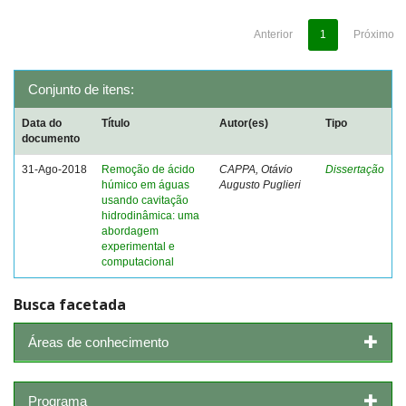
Anterior
1
Próximo
Conjunto de itens:
Data do
Título
Autor(es)
Tipo
documento
31-Ago-2018
Remoção de ácido
CAPPA, Otávio
Dissertação
húmico em águas
Augusto Puglieri
usando cavitação
hidrodinâmica: uma
abordagem
experimental e
computacional
Busca facetada
Áreas de conhecimento
Programa