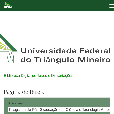
Skip
navigation
Biblioteca Digital de Teses e Dissertações
Página de Busca
Buscar em: