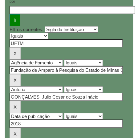
por
Filtros correntes: