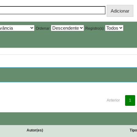
Ordenar
Registro(s)
Anterior
1
Autor(es)
Tip