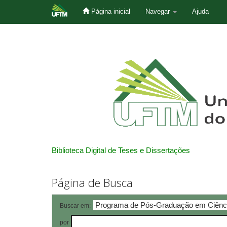
Página inicial
Navegar
Ajuda
Skip
navigation
Biblioteca Digital de Teses e Dissertações
Página de Busca
Buscar em:
por