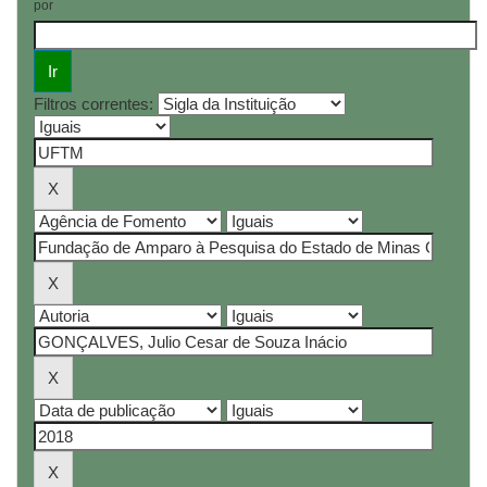
por
Filtros correntes: