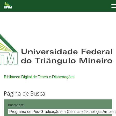
Skip
navigation
Biblioteca Digital de Teses e Dissertações
Página de Busca
Buscar em: