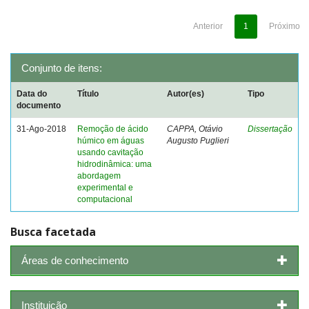
Anterior
1
Próximo
Conjunto de itens:
Data do
Título
Autor(es)
Tipo
documento
31-Ago-2018
Remoção de ácido
CAPPA, Otávio
Dissertação
húmico em águas
Augusto Puglieri
usando cavitação
hidrodinâmica: uma
abordagem
experimental e
computacional
Busca facetada
Áreas de conhecimento
Instituição