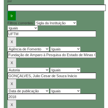
por
Filtros correntes: