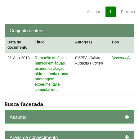
Anterior
1
Próximo
Conjunto de itens:
Data do
Título
Autor(es)
Tipo
documento
31-Ago-2018
Remoção de ácido
CAPPA, Otávio
Dissertação
húmico em águas
Augusto Puglieri
usando cavitação
hidrodinâmica: uma
abordagem
experimental e
computacional
Busca facetada
Assunto
Áreas de conhecimento