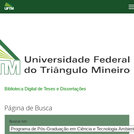
Skip
navigation
Biblioteca Digital de Teses e Dissertações
Página de Busca
Buscar em: