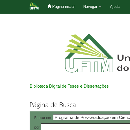
Página inicial
Navegar
Ajuda
Skip
navigation
Biblioteca Digital de Teses e Dissertações
Página de Busca
Buscar em:
por