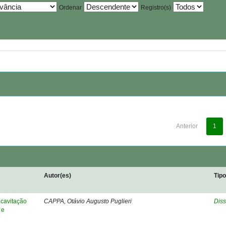
Ordenar
Registro(s)
Anterior
1
Autor(es)
Tip
cavitação
CAPPA, Otávio Augusto Puglieri
Diss
 e