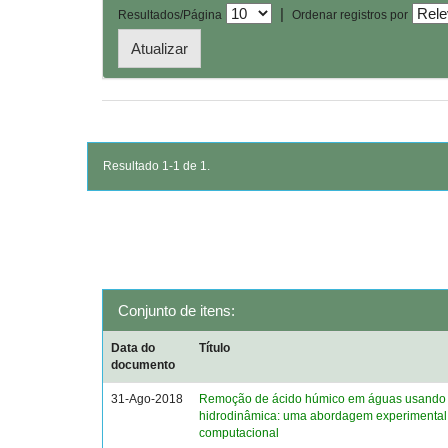
|
Resultados/Página
Ordenar registros por
Resultado 1-1 de 1.
Conjunto de itens:
Data do
Título
documento
31-Ago-2018
Remoção de ácido húmico em águas usando 
hidrodinâmica: uma abordagem experimental
computacional