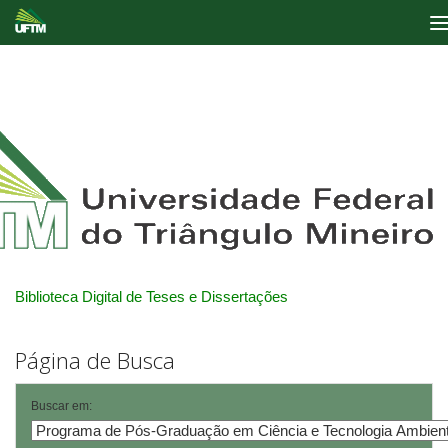
Skip
navigation
Biblioteca Digital de Teses e Dissertações
Página de Busca
Buscar em: