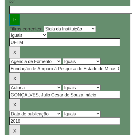
por
Filtros correntes: