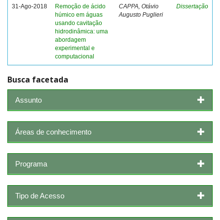
31-Ago-2018
Remoção de ácido
CAPPA, Otávio
Dissertação
húmico em águas
Augusto Puglieri
usando cavitação
hidrodinâmica: uma
abordagem
experimental e
computacional
Busca facetada
Assunto
Áreas de conhecimento
Programa
Tipo de Acesso