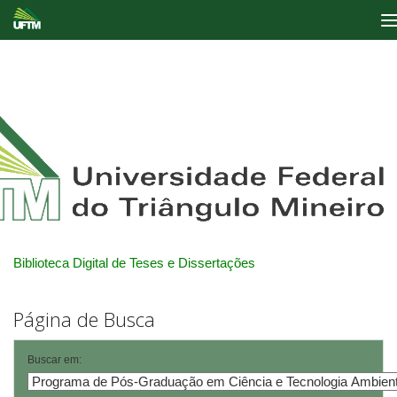
Skip
navigation
Biblioteca Digital de Teses e Dissertações
Página de Busca
Buscar em: