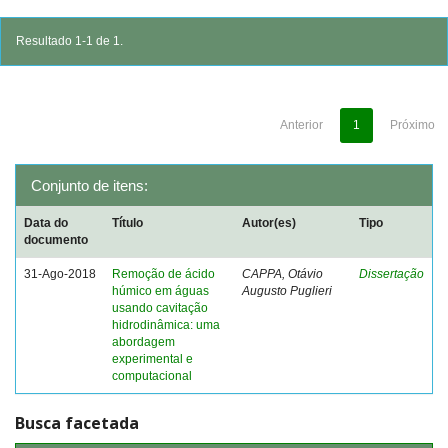
Resultado 1-1 de 1.
Anterior
1
Próximo
Conjunto de itens:
Data do
Título
Autor(es)
Tipo
documento
31-Ago-2018
Remoção de ácido
CAPPA, Otávio
Dissertação
húmico em águas
Augusto Puglieri
usando cavitação
hidrodinâmica: uma
abordagem
experimental e
computacional
Busca facetada