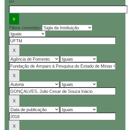
por
Filtros correntes: