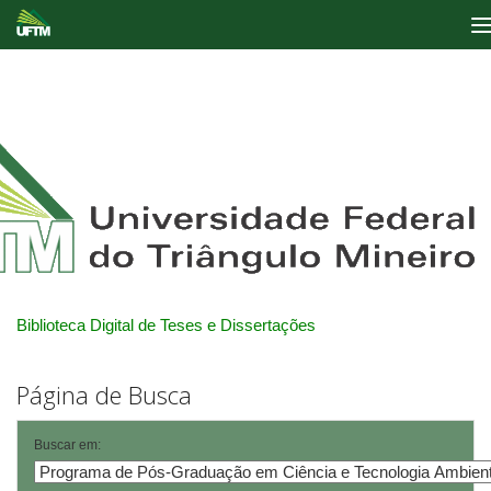
Skip
navigation
Biblioteca Digital de Teses e Dissertações
Página de Busca
Buscar em: