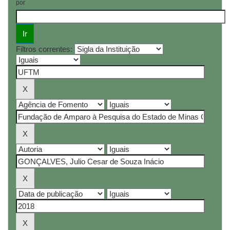
por
Filtros correntes: