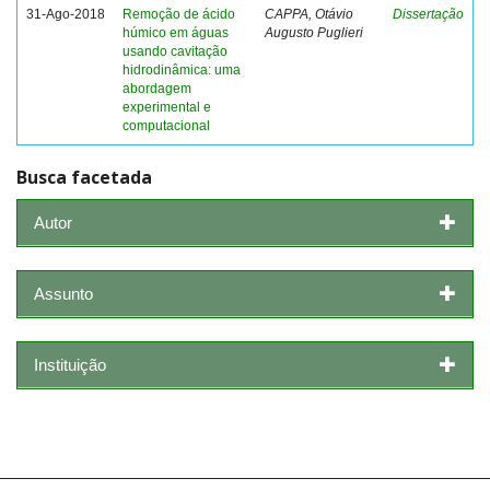
31-Ago-2018
Remoção de ácido
CAPPA, Otávio
Dissertação
húmico em águas
Augusto Puglieri
usando cavitação
hidrodinâmica: uma
abordagem
experimental e
computacional
Busca facetada
Autor
Assunto
Instituição