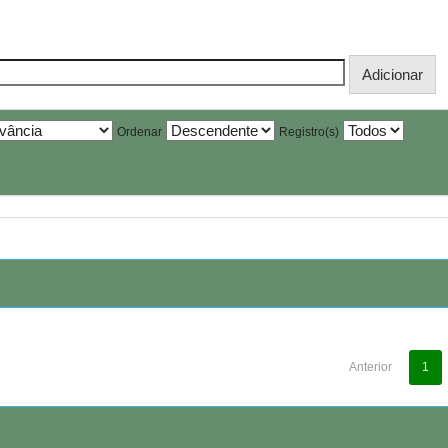
Ordenar
Registro(s)
Anterior
1