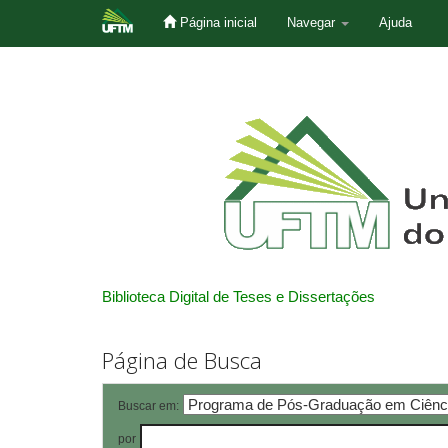
Página inicial
Navegar
Ajuda
Skip
navigation
Biblioteca Digital de Teses e Dissertações
Página de Busca
Buscar em:
por