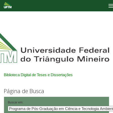
Skip
navigation
Biblioteca Digital de Teses e Dissertações
Página de Busca
Buscar em: