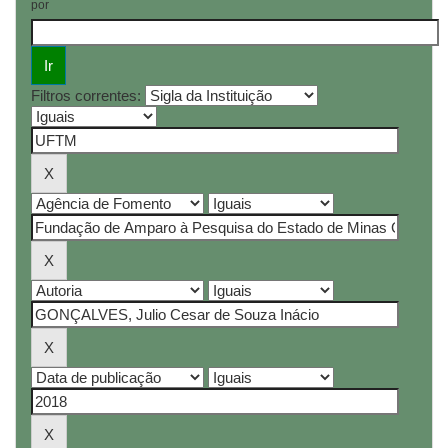
por
Filtros correntes: