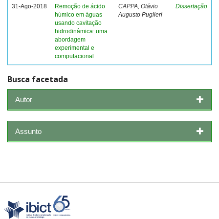
31-Ago-2018
Remoção de ácido
CAPPA, Otávio
Dissertação
húmico em águas
Augusto Puglieri
usando cavitação
hidrodinâmica: uma
abordagem
experimental e
computacional
Busca facetada
Autor
Assunto