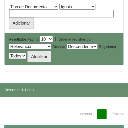
|
Resultados/Página
Ordenar registros por
Ordenar
Registro(s)
Resultado 1-1 de 1.
Anterior
1
Próximo