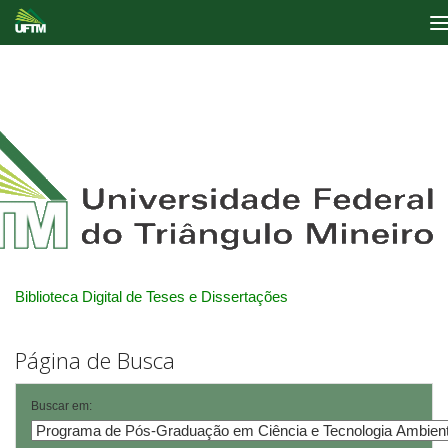
Skip
navigation
Biblioteca Digital de Teses e Dissertações
Página de Busca
Buscar em: