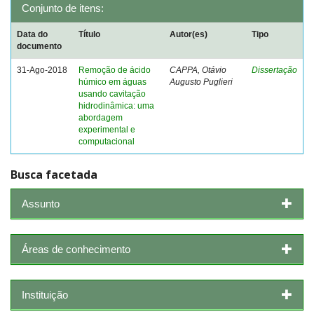
Conjunto de itens:
Data do
Título
Autor(es)
Tipo
documento
31-Ago-2018
Remoção de ácido
CAPPA, Otávio
Dissertação
húmico em águas
Augusto Puglieri
usando cavitação
hidrodinâmica: uma
abordagem
experimental e
computacional
Busca facetada
Assunto
Áreas de conhecimento
Instituição