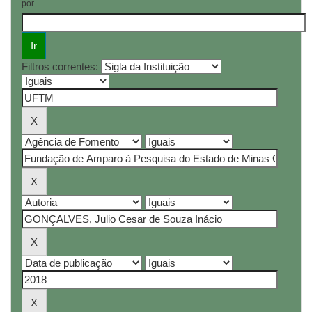
por
Filtros correntes: