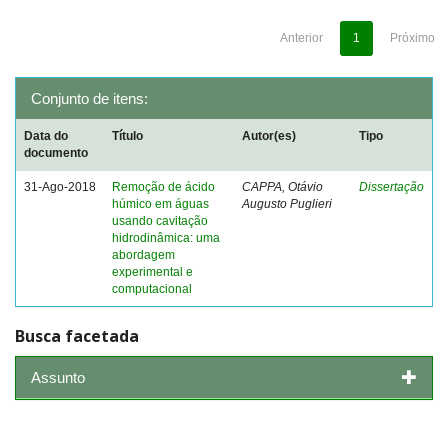
Anterior
1
Próximo
Conjunto de itens:
Data do
Título
Autor(es)
Tipo
documento
31-Ago-2018
Remoção de ácido
CAPPA, Otávio
Dissertação
húmico em águas
Augusto Puglieri
usando cavitação
hidrodinâmica: uma
abordagem
experimental e
computacional
Busca facetada
Assunto