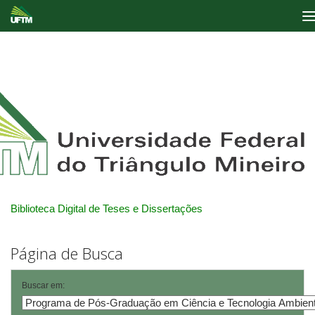
Skip
navigation
Biblioteca Digital de Teses e Dissertações
Página de Busca
Buscar em: