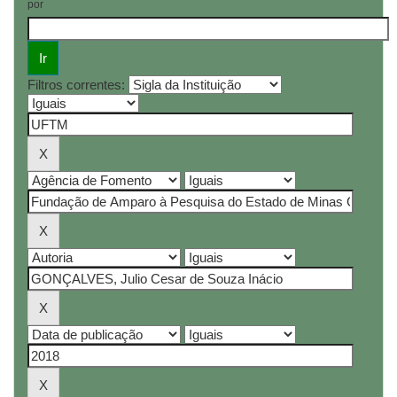
por
Filtros correntes: