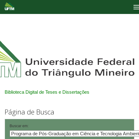
Skip
navigation
Biblioteca Digital de Teses e Dissertações
Página de Busca
Buscar em: