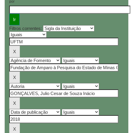
por
Filtros correntes: