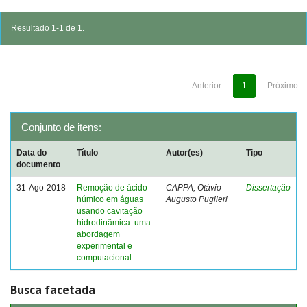
Resultado 1-1 de 1.
Anterior
1
Próximo
Conjunto de itens:
Data do
Título
Autor(es)
Tipo
documento
31-Ago-2018
Remoção de ácido
CAPPA, Otávio
Dissertação
húmico em águas
Augusto Puglieri
usando cavitação
hidrodinâmica: uma
abordagem
experimental e
computacional
Busca facetada