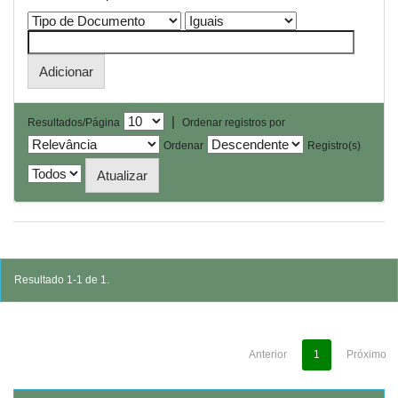
|
Resultados/Página
Ordenar registros por
Ordenar
Registro(s)
Resultado 1-1 de 1.
Anterior
1
Próximo