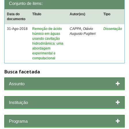
Conjunto de itens:
Data do
Título
Autor(es)
Tipo
documento
31-Ago-2018
Remoção de ácido
CAPPA, Otávio
Dissertação
húmico em águas
Augusto Puglieri
usando cavitação
hidrodinâmica: uma
abordagem
experimental e
computacional
Busca facetada
Assunto
Instituição
Programa