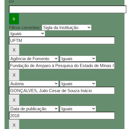
por
Filtros correntes: