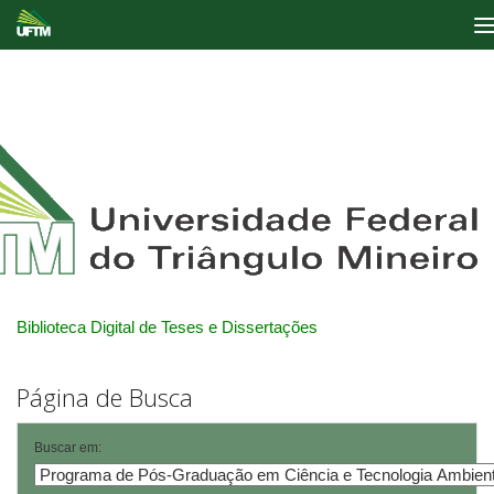
Skip
navigation
Biblioteca Digital de Teses e Dissertações
Página de Busca
Buscar em: